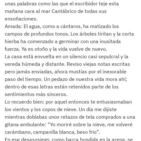
unas palabras como las que el escribidor teje esta
mañana cara al mar Cantábrico de todas sus
ensoñaciones.
Amada: El agua, como a cántaros, ha matizado los
campos de profundos tonos. Los árboles tiritan y la corta
hierba ha comenzado a germinar con una inusitada
fuerza. Ya es otoño y la vida vuelve de nuevo.
La casa está envuelta en un silencio casi sepulcral y la
vereda húmeda y distante. Reviso viejas notas escritas
pero jamás enviadas, ahora mustias por el inexorable
paso del tiempo. Un pedazo de nuestra vida mora ahí;
dentro de esas letras están retenidos parte de los
sentimientos más sinceros.
Lo recuerdo bien: por aquel entonces te entusiasmaban
los vientos y los copos de nieve. Un día me dijiste
mientras doblabas unos retazos de tela comprados a una
gitana ambulante: “Yo moriré sobre la nieve, me volveré
carámbano, campanilla blanca, beso frío”.
En ese desasosiego, como barca hundida en la arena, se