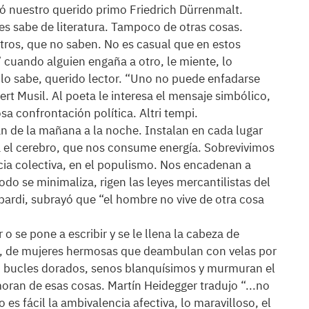
ió nuestro querido primo Friedrich Dürrenmalt.
tes sabe de literatura. Tampoco de otras cosas.
tros, que no saben. No es casual que en estos
o” cuando alguien engaña a otro, le miente, lo
 lo sabe, querido lector. “Uno no puede enfadarse
ert Musil. Al poeta le interesa el mensaje simbólico,
sa confrontación política. Altri tempi.
an de la mañana a la noche. Instalan en cada lugar
a el cerebro, que nos consume energía. Sobrevivimos
cia colectiva, en el populismo. Nos encadenan a
odo se minimaliza, rigen las leyes mercantilistas del
ardi, subrayó que “el hombre no vive de otra cosa
 o se pone a escribir y se le llena la cabeza de
n, de mujeres hermosas que deambulan con velas por
n bucles dorados, senos blanquísimos y murmuran el
oran de esas cosas. Martín Heidegger tradujo “...no
s fácil la ambivalencia afectiva, lo maravilloso, el