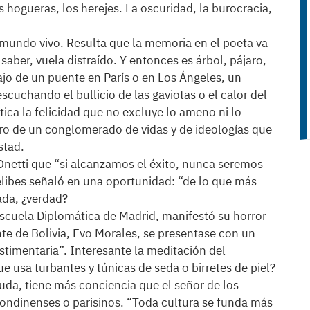
s hogueras, los herejes. La oscuridad, la burocracia,
mundo vivo. Resulta que la memoria en el poeta va
 saber, vuela distraído. Y entonces es árbol, pájaro,
o de un puente en París o en Los Ángeles, un
uchando el bullicio de las gaviotas o el calor del
tica la felicidad que no excluye lo ameno ni lo
jero de un conglomerado de vidas y de ideologías que
stad.
 Onetti que “si alcanzamos el éxito, nunca seremos
elibes señaló en una oportunidad: “de lo que más
ada, ¿verdad?
Escuela Diplomática de Madrid, manifestó su horror
te de Bolivia, Evo Morales, se presentase con un
estimentaria”. Interesante la meditación del
e usa turbantes y túnicas de seda o birretes de piel?
 duda, tiene más conciencia que el señor de los
londinenses o parisinos. “Toda cultura se funda más