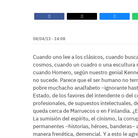
08/04/13 - 14:08
Cuando uno lee a los clásicos, cuando busca e
cosmos, cuando un cuadro o una escultura no
cuando Homero, según nuestro genial Kennet
no sucede. Parece que el ser humano no ter
pobre muchacho analfabeto –ignorante hasta 
Estado, de los favores del intendente o del
profesionales, de supuestos intelectuales, de
queda cerca de Marruecos o en Finlandia. ¿E
La sumisión del espíritu, el cinismo, la corru
permanentes –historias, héroes, banderas– 
manera frenética, demencial. Y a esto le ag