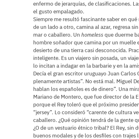
enfermo de jerarquías, de clasificaciones. La
el gusto empalagado.
Siempre me resultó fascinante saber en qué 
de un lado a otro, camina al azar, regresa sin
mar o caballero. Un
homeless
que duerme baj
hombre soñador que camina por un muelle esc
desierto de una tierra casi desconocida. Prac
inteligente. Es un viajero sin posada, un via
lo incitan a indagar en la barbarie y en la ami
Decía el gran escritor uruguayo Juan Carlos
plenamente artistas”. No está mal. Miguel D
hablan los españoles es de dinero”. Una mir
Mariano de Montero, que fue director de la 
porque el Rey toleró que el próximo presiden
“jersey”. Lo consideró “carente de cultura v
caballero. ¿Qué opinión tendrá de la gente qu
¿O de un vestuario étnico tribal? El Rey, sin
buenos modales y de los desfiles con trajes 