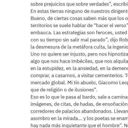
sobre prejuicios que sobre verdades”, escrib
En estas tierras ninguno de nuestros dirigen
Bueno, de ciertas cosas saben más que los o
territorios se suele hablar de “hacer el vers
embauca. Las estrategias son feroces, usted
con su tiempo sin salir mal parado”, dijo Rob
la desmesura de la metáfora culta, la ingenio
Uno no quiere ser injusto, pero nos hipnotiz
algo que nos hace imbéciles, que nos alquil
en la estupidez, en la ansiedad, en la demen
comprar, a casarnos, a visitar cementerios. T
mercado global. Mi tío abuelo, Giacomo Leop
que de religión o de ilusiones”.
Eso es lo que le pasa al bardo, sale a caminar
imágenes, de citas, de hadas, de ensoñació
corredores de palacios abandonados. Lleva
asombro en la mirada... y los poetas se enam
hay nada más inquietante que el hombre”. No e