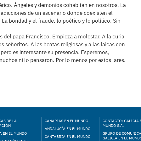
térico. Ángeles y demonios cohabitan en nosotros. La
tradicciones de un escenario donde coexisten el
La bondad y el fraude, lo poético y lo político. Sin
 del papa Francisco. Empieza a molestar. A la curia
s señoritos. A las beatas religiosas y a las laicas con
 pero es interesante su presencia. Esperemos,
uchos ni lo pensaron. Por lo menos por estos lares.
AS DE LA
CANARIAS EN EL MUNDO
CONTACTO: GALICIA 
ACIÓN
MUNDO S.A.
ANDALUCÍA EN EL MUNDO
A EN EL MUNDO
GRUPO DE COMUNIC
CANTABRIA EN EL MUNDO
GALICIA EN EL MUNDO