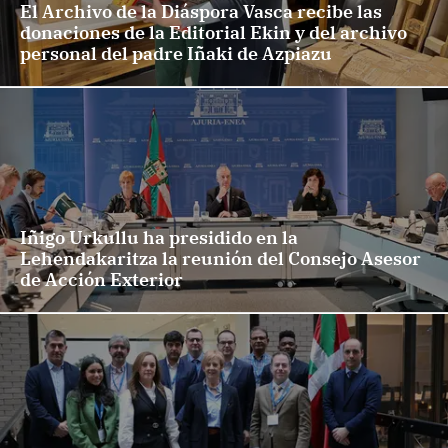
El Archivo de la Diáspora Vasca recibe las
donaciones de la Editorial Ekin y del archivo
personal del padre Iñaki de Azpiazu
Iñigo Urkullu ha presidido en la
Lehendakaritza la reunión del Consejo Asesor
de Acción Exterior