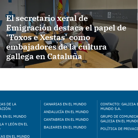
El secretario xeral de
Emigración destaca el papel de
‘Toxos e Xestas’ como
embajadores de la cultura
gallega en Cataluña
AS DE LA
CANARIAS EN EL MUNDO
CONTACTO: GALICIA 
ACIÓN
MUNDO S.A.
ANDALUCÍA EN EL MUNDO
A EN EL MUNDO
GRUPO DE COMUNIC
CANTABRIA EN EL MUNDO
GALICIA EN EL MUNDO
LA Y LEÓN EN EL
BALEARES EN EL MUNDO
O
POLÍTICA DE PRIVAC
IAS EN EL MUNDO