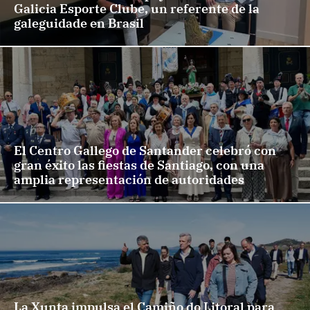
Galicia Esporte Clube, un referente de la
galeguidade en Brasil
El Centro Gallego de Santander celebró con
gran éxito las fiestas de Santiago, con una
amplia representación de autoridades
La Xunta impulsa el Camiño do Litoral para