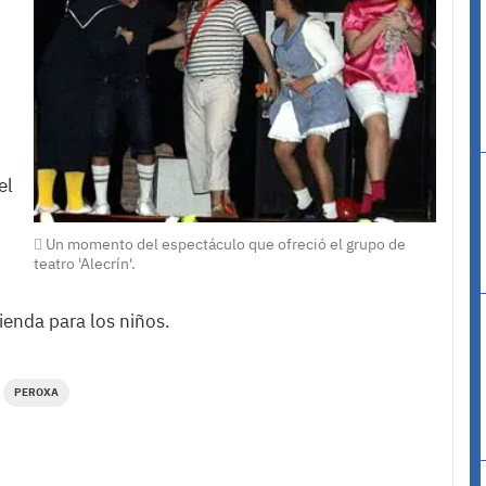
el
Un momento del espectáculo que ofreció el grupo de
teatro 'Alecrín'.
ienda para los niños.
PEROXA