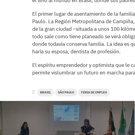
él vino al mundo en Brasil, donde sus padres s
El primer lugar de asentamiento de la famili
Paulo. La Región Metropolitana de Campiña, 
de la gran ciudad –situada a unos 100 kilóm
todo sale como tiene planeado se verá obliga
donde todavía conserva familia. La idea es qu
haría su esposa, dentista de profesión.
El espíritu emprendedor y optimista que le car
permite vislumbrar un futuro en marcha par
BRASIL
SÃO PAULO
FERIA DE EMPLEO