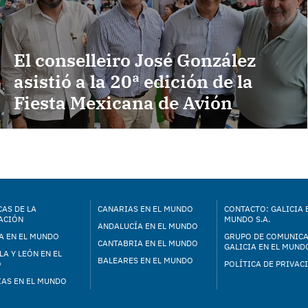
El conselleiro José González
asistió a la 20ª edición de la
Fiesta Mexicana de Avión
AS DE LA
CANARIAS EN EL MUNDO
CONTACTO: GALICIA 
ACIÓN
MUNDO S.A.
ANDALUCÍA EN EL MUNDO
A EN EL MUNDO
GRUPO DE COMUNIC
CANTABRIA EN EL MUNDO
GALICIA EN EL MUNDO
LA Y LEÓN EN EL
BALEARES EN EL MUNDO
O
POLÍTICA DE PRIVAC
IAS EN EL MUNDO