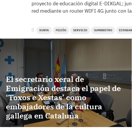
proyecto de educación digital E-DIXGAL; junt
red mediante un router WIFI 4G junto con la
XUNTA
FEIJÓO
SERVICIO
SUMINISTRO
ESTABA
El secretario xeral de
Emigración destaca el papel de
‘Toxos e Xestas’ como
embajadores de la cultura
gallega en Cataluña