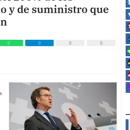
io y de suministro que
ón
a