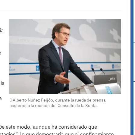
ia
n
ia
a
Alberto Núñez Feijóo, durante la rueda de prensa
posterior a la reunión del Consello de la Xunta.
. De este modo, aunque ha considerado que
tagios”, lo que demostraría que el confinamiento