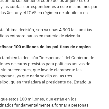
cisión de suspender el cobro de los alquileres de
r y las cuotas correspondientes a este mismo mes por
das Xestur y el IGVS en régimen de alquiler o en
ta última decisión, son ya unas 4.300 las familias
idas extraordinarias en materia de vivienda.
fiscar 100 millones de las políticas de empleo
uó también la decisión “inesperada” del Gobierno de
nes de euros previstos para políticas activas de
sin precedentes, que invade claramente las
erada, ya que nada se dijo en las tres
ijóo, quien trasladará al presidente del Estado la
 que estos 100 millones, que están en los
tinados fundamentalmente a formar a personas