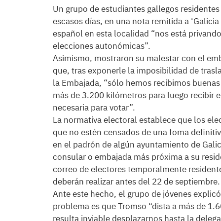
Un grupo de estudiantes gallegos residente
escasos días, en una nota remitida a ‘Galici
español en esta localidad “nos está privando
elecciones autonómicas”.
Asimismo, mostraron su malestar con el emb
que, tras exponerle la imposibilidad de trasla
la Embajada, “sólo hemos recibimos buenas 
más de 3.200 kilómetros para luego recibir 
necesaria para votar”.
La normativa electoral establece que los ele
que no estén censados de una foma definitiva
en el padrón de algún ayuntamiento de Galic
consular o embajada más próxima a su residen
correo de electores temporalmente residentes
deberán realizar antes del 22 de septiembre.
Ante este hecho, el grupo de jóvenes explicó
problema es que Tromso “dista a más de 1.60
resulta inviable desplazarnos hasta la dele