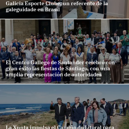
Galicia Esporte Clube, un referente de la
galeguidade en Brasil
El Centro Gallego de Santander celebró con
gran éxito las fiestas de Santiago, con una
amplia representación de autoridades
La Xunta impulsa el Camiño do Litoral para