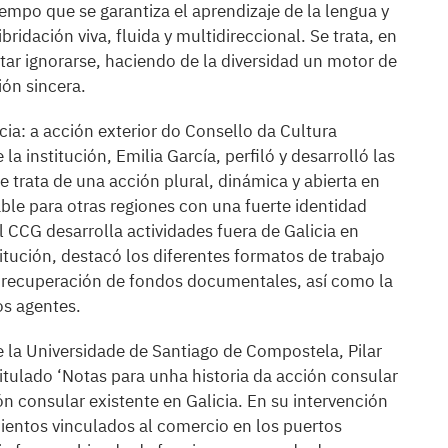
iempo que se garantiza el aprendizaje de la lengua y
ridación viva, fluida y multidireccional. Se trata, en
itar ignorarse, haciendo de la diversidad un motor de
ión sincera.
icia: a acción exterior do Consello da Cultura
la institución, Emilia García, perfiló y desarrolló las
Se trata de una acción plural, dinámica y abierta en
ble para otras regiones con una fuerte identidad
 CCG desarrolla actividades fuera de Galicia en
itución, destacó los diferentes formatos de trabajo
, recuperación de fondos documentales, así como la
os agentes.
de la Universidade de Santiago de Compostela, Pilar
 titulado ‘Notas para unha historia da acción consular
ión consular existente en Galicia. En su intervención
entos vinculados al comercio en los puertos