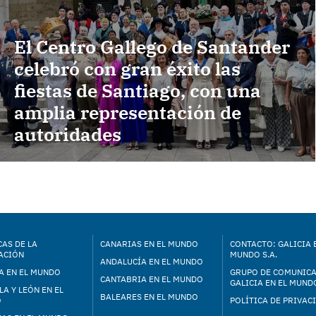
El Centro Gallego de Santander
celebró con gran éxito las
fiestas de Santiago, con una
amplia representación de
autoridades
AS DE LA
CANARIAS EN EL MUNDO
CONTACTO: GALICIA 
ACIÓN
MUNDO S.A.
ANDALUCÍA EN EL MUNDO
A EN EL MUNDO
GRUPO DE COMUNIC
CANTABRIA EN EL MUNDO
GALICIA EN EL MUNDO
LA Y LEÓN EN EL
BALEARES EN EL MUNDO
O
POLÍTICA DE PRIVAC