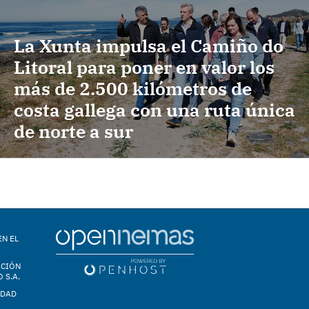
La Xunta impulsa el Camiño do
Litoral para poner en valor los
más de 2.500 kilómetros de
costa gallega con una ruta única
de norte a sur
EN EL
ACIÓN
 S.A.
IDAD