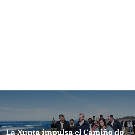
La Xunta impulsa el Camiño do