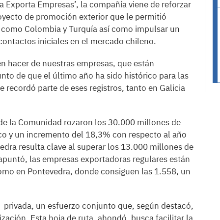
cia Exporta Empresas’, la compañía viene de reforzar
yecto de promoción exterior que le permitió
ses como Colombia y Turquía así como impulsar un
 contactos iniciales en el mercado chileno.
en hacer de nuestras empresas, que están
nto de que el último año ha sido histórico para las
 recordó parte de eses registros, tanto en Galicia
 de la Comunidad rozaron los 30.000 millones de
co y un incremento del 18,3% con respecto al año
dra resulta clave al superar los 13.000 millones de
puntó, las empresas exportadoras regulares están
omo en Pontevedra, donde consiguen las 1.558, un
o-privada, un esfuerzo conjunto que, según destacó,
zación. Esta hoja de ruta, ahondó, busca facilitar la