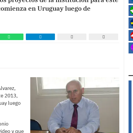
comienza en Uruguay luego de
lvarez,
te 2013,
uay luego
onio
video y que