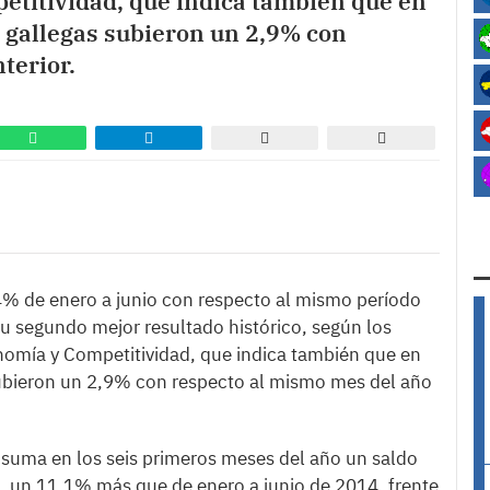
etitividad, que indica también que en
s gallegas subieron un 2,9% con
terior.
4% de enero a junio con respecto al mismo período
 su segundo mejor resultado histórico, según los
onomía y Competitividad, que indica también que en
subieron un 2,9% con respecto al mismo mes del año
a suma en los seis primeros meses del año un saldo
s, un 11,1% más que de enero a junio de 2014, frente