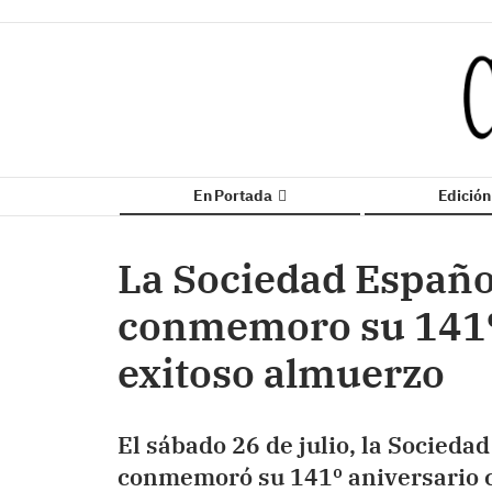
En Portada
Edició
La Sociedad Españo
conmemoro su 141º
exitoso almuerzo
El sábado 26 de julio, la Socieda
conmemoró su 141º aniversario c