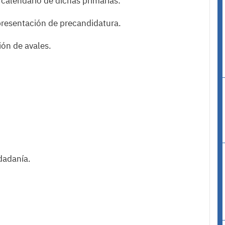
 calendario de dichas primarias:
presentación de precandidatura.
ión de avales.
udadanía.