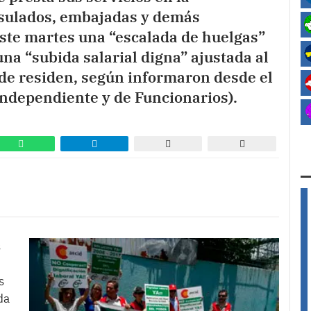
nsulados, embajadas y demás
ste martes una “escalada de huelgas”
na “subida salarial digna” ajustada al
onde residen, según informaron desde el
 Independiente y de Funcionarios).
s
s
da