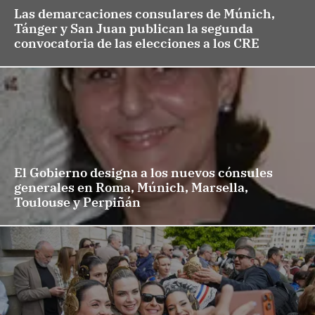
Las demarcaciones consulares de Múnich,
Tánger y San Juan publican la segunda
convocatoria de las elecciones a los CRE
El Gobierno designa a los nuevos cónsules
generales en Roma, Múnich, Marsella,
Toulouse y Perpiñán