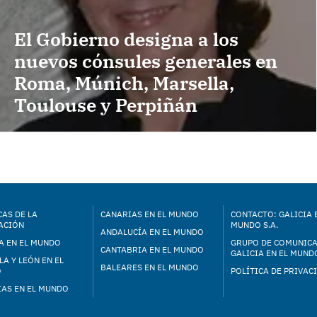
El Gobierno designa a los
nuevos cónsules generales en
Roma, Múnich, Marsella,
Toulouse y Perpiñán
AS DE LA
CANARIAS EN EL MUNDO
CONTACTO: GALICIA 
ACIÓN
MUNDO S.A.
ANDALUCÍA EN EL MUNDO
A EN EL MUNDO
GRUPO DE COMUNIC
CANTABRIA EN EL MUNDO
GALICIA EN EL MUNDO
LA Y LEÓN EN EL
BALEARES EN EL MUNDO
O
POLÍTICA DE PRIVAC
IAS EN EL MUNDO