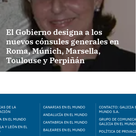
El Gobierno designa a los
nuevos cónsules generales en
Roma, Múnich, Marsella,
Toulouse y Perpiñán
AS DE LA
CANARIAS EN EL MUNDO
CONTACTO: GALICIA 
ACIÓN
MUNDO S.A.
ANDALUCÍA EN EL MUNDO
A EN EL MUNDO
GRUPO DE COMUNIC
CANTABRIA EN EL MUNDO
GALICIA EN EL MUNDO
LA Y LEÓN EN EL
BALEARES EN EL MUNDO
O
POLÍTICA DE PRIVAC