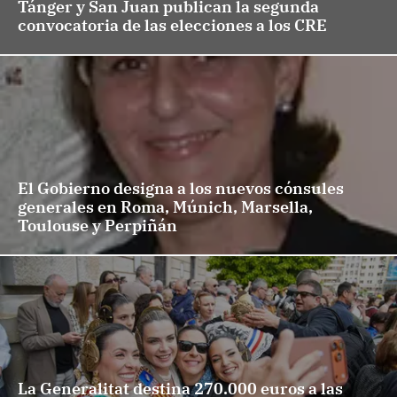
Tánger y San Juan publican la segunda
convocatoria de las elecciones a los CRE
El Gobierno designa a los nuevos cónsules
generales en Roma, Múnich, Marsella,
Toulouse y Perpiñán
La Generalitat destina 270.000 euros a las