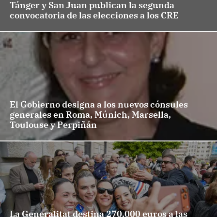
Tánger y San Juan publican la segunda
convocatoria de las elecciones a los CRE
El Gobierno designa a los nuevos cónsules
generales en Roma, Múnich, Marsella,
Toulouse y Perpiñán
La Generalitat destina 270.000 euros a las