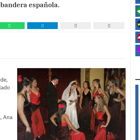
 bandera española.
nde,
alado
, Ana