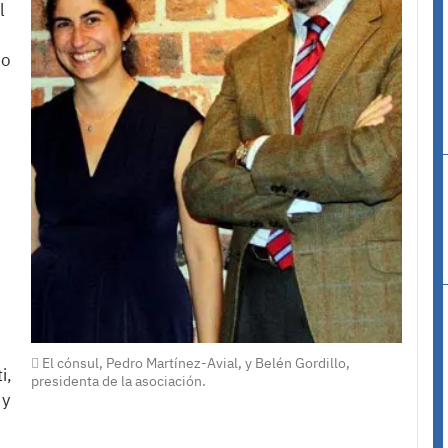
l
co
El cónsul, Pedro Martínez-Avial, y Belén Gordillo,
i,
presidenta de la asociación.
 y