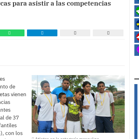
rcas para asistir a las competencias
tes
ento de
etas vienen
ncias
antes
tal de 37
fantiles
), con los