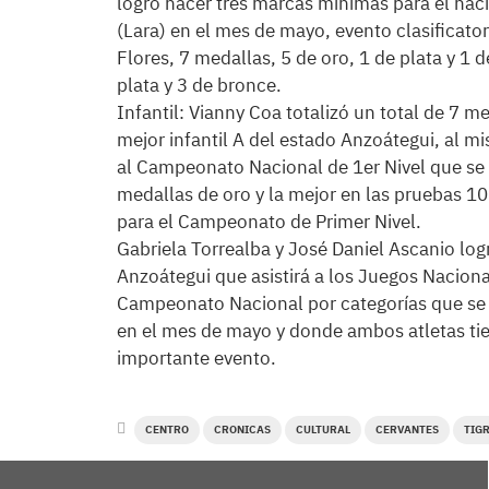
logró hacer tres marcas mínimas para el nac
(Lara) en el mes de mayo, evento clasificat
Flores, 7 medallas, 5 de oro, 1 de plata y 1 
plata y 3 de bronce.
Infantil: Vianny Coa totalizó un total de 7 med
mejor infantil A del estado Anzoátegui, al m
al Campeonato Nacional de 1er Nivel que se 
medallas de oro y la mejor en las pruebas 1
para el Campeonato de Primer Nivel.
Gabriela Torrealba y José Daniel Ascanio log
Anzoátegui que asistirá a los Juegos Nacional
Campeonato Nacional por categorías que se re
en el mes de mayo y donde ambos atletas tie
importante evento.
CENTRO
CRONICAS
CULTURAL
CERVANTES
TIG