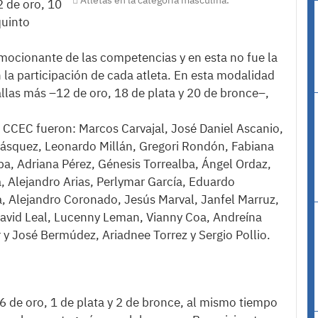
Atletas en la categoría masculina.
 de oro, 10
quinto
mocionante de las competencias y en esta no fue la
 la participación de cada atleta. En esta modalidad
llas más –12 de oro, 18 de plata y 20 de bronce–,
 CCEC fueron: Marcos Carvajal, José Daniel Ascanio,
lásquez, Leonardo Millán, Gregori Rondón, Fabiana
ba, Adriana Pérez, Génesis Torrealba, Ángel Ordaz,
 Alejandro Arias, Perlymar García, Eduardo
a, Alejandro Coronado, Jesús Marval, Janfel Marruz,
David Leal, Lucenny Leman, Vianny Coa, Andreína
er y José Bermúdez, Ariadnee Torrez y Sergio Pollio.
 6 de oro, 1 de plata y 2 de bronce, al mismo tiempo