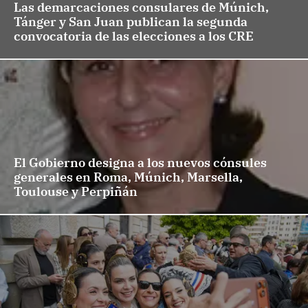
Las demarcaciones consulares de Múnich,
Tánger y San Juan publican la segunda
convocatoria de las elecciones a los CRE
El Gobierno designa a los nuevos cónsules
generales en Roma, Múnich, Marsella,
Toulouse y Perpiñán