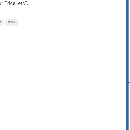
 Erice, etc”.
O
YORK