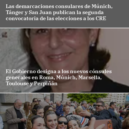
Las demarcaciones consulares de Múnich,
Tánger y San Juan publican la segunda
convocatoria de las elecciones a los CRE
El Gobierno designa a los nuevos cónsules
generales en Roma, Múnich, Marsella,
Toulouse y Perpiñán