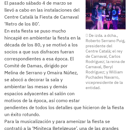
El pasado sábado 4 de marzo se
llevó a cabo en las instalaciones del
Centre Català la Fiesta de Carnaval
‘Retro de los 80’.
En esta fiesta se puso mucho
De izda. a dcha.,
hincapié en ambientar la fiesta en la
Roberto Serrano Puig,
década de los 80, y se motivó a los
presidente del
Centre Català; el rey
socios a que sus disfraces fueran
de Carnaval, Carlos
correspondientes a esa época. El
Rodríguez; la reina de
Comité de Damas, dirigido por
Carnaval, Beryl
Rodríguez; y William
Melina de Serrano y Omaira Núñez,
Puchades Navarro,
se abocó a decorar la sala y
vicepresidente de la
ambientar las mesas y demás
entidad.
espacios adyacentes al salón con
motivos de la época, así como estar
pendientes de todos los detalles que hicieron de la fiesta
un éxito rotundo.
Para la musicalización y para amenizar la fiesta se
contrató a la ‘Miniteca Betelgeuse’, una de las grandes