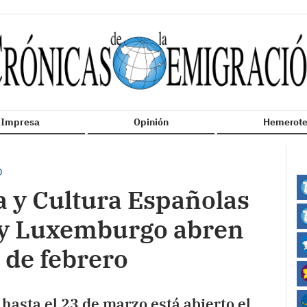
n Impresa
Opinión
Hemerote
O
a y Cultura Españolas
 y Luxemburgo abren
 de febrero
hasta el 23 de marzo está abierto el