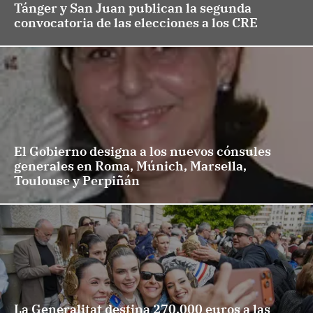
Tánger y San Juan publican la segunda
convocatoria de las elecciones a los CRE
El Gobierno designa a los nuevos cónsules
generales en Roma, Múnich, Marsella,
Toulouse y Perpiñán
La Generalitat destina 270.000 euros a las