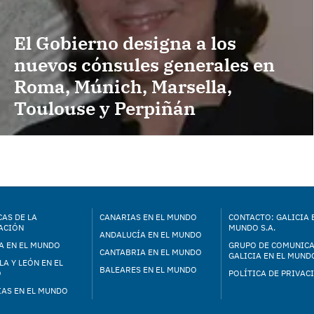
El Gobierno designa a los
nuevos cónsules generales en
Roma, Múnich, Marsella,
Toulouse y Perpiñán
AS DE LA
CANARIAS EN EL MUNDO
CONTACTO: GALICIA 
ACIÓN
MUNDO S.A.
ANDALUCÍA EN EL MUNDO
A EN EL MUNDO
GRUPO DE COMUNIC
CANTABRIA EN EL MUNDO
GALICIA EN EL MUNDO
LA Y LEÓN EN EL
BALEARES EN EL MUNDO
O
POLÍTICA DE PRIVAC
IAS EN EL MUNDO