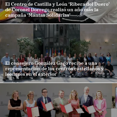
El Centro de Castilla y León ‘Ribera del Duero’
de Coronel Dorrego realizó un año más la
campaña ‘Mantas Solidarias’
El consejero González Gago recibe a una
representación de los centros castellanos y
leoneses en el exterior