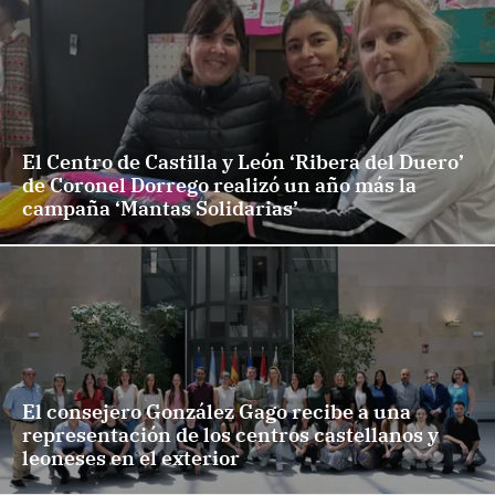
El Centro de Castilla y León ‘Ribera del Duero’
de Coronel Dorrego realizó un año más la
campaña ‘Mantas Solidarias’
El consejero González Gago recibe a una
representación de los centros castellanos y
leoneses en el exterior