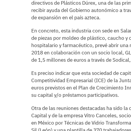
directivos de Plásticos Dúrex, una de las pri
recibir ayuda del Gobierno autonómico a tr
de expansión en el país azteca.
En concreto, esta industria con sede en Sal
de piezas por moldeo de plástico, caucho y 
hospitalario y farmacéutico, prevé abrir una
2018 en colaboración con un socio local, GLN
de 1,5 millones de euros a través de Sodical
Es preciso indicar que esta sociedad de capita
Competitividad Empresarial (ICE) de la Junta
euros previstos en el Plan de Crecimiento I
su capital y/o préstamos participativos.
Otra de las reuniones destacadas ha sido la
Capital y de la empresa Vitro Canceles, socio
en México por Técnicas de Vidrio Transforma
Sil (León) y una plantilla de 370 trabajador