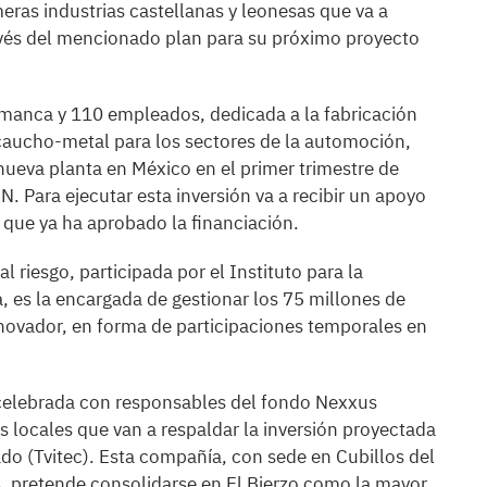
meras industrias castellanas y leonesas que va a
avés del mencionado plan para su próximo proyecto
amanca y 110 empleados, dedicada a la fabricación
caucho-metal para los sectores de la automoción,
 nueva planta en México en el primer trimestre de
. Para ejecutar esta inversión va a recibir un apoyo
, que ya ha aprobado la financiación.
l riesgo, participada por el Instituto para la
, es la encargada de gestionar los 75 millones de
nnovador, en forma de participaciones temporales en
 celebrada con responsables del fondo Nexxus
s locales que van a respaldar la inversión proyectada
do (Tvitec). Esta compañía, con sede en Cubillos del
es, pretende consolidarse en El Bierzo como la mayor