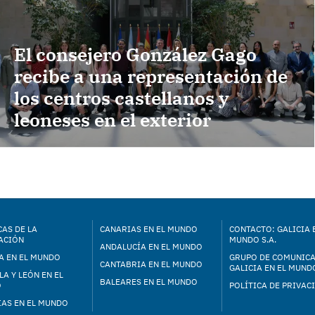
El consejero González Gago
recibe a una representación de
los centros castellanos y
leoneses en el exterior
AS DE LA
CANARIAS EN EL MUNDO
CONTACTO: GALICIA 
ACIÓN
MUNDO S.A.
ANDALUCÍA EN EL MUNDO
A EN EL MUNDO
GRUPO DE COMUNIC
CANTABRIA EN EL MUNDO
GALICIA EN EL MUNDO
LA Y LEÓN EN EL
BALEARES EN EL MUNDO
O
POLÍTICA DE PRIVAC
IAS EN EL MUNDO