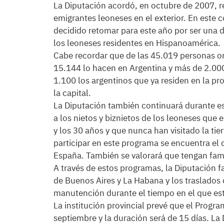
La Diputación acordó, en octubre de 2007, r
emigrantes leoneses en el exterior. En este
decidido retomar para este año por ser una
los leoneses residentes en Hispanoamérica.
Cabe recordar que de las 45.019 personas ori
15.144 lo hacen en Argentina y más de 2.000
1.100 los argentinos que ya residen en la pr
la capital.
La Diputación también continuará durante e
a los nietos y biznietos de los leoneses que
y los 30 años y que nunca han visitado la tie
participar en este programa se encuentra el 
España. También se valorará que tengan fami
A través de estos programas, la Diputación fac
de Buenos Aires y La Habana y los traslados 
manutención durante el tiempo en el que es
La institución provincial prevé que el Prog
septiembre y la duración será de 15 días. La 