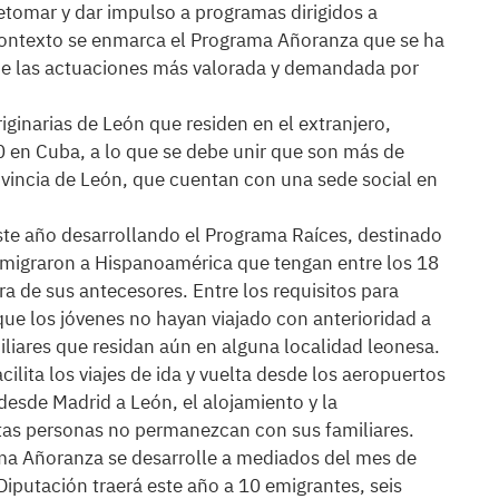
etomar y dar impulso a programas dirigidos a
 contexto se enmarca el Programa Añoranza que se ha
 de las actuaciones más valorada y demandada por
ginarias de León que residen en el extranjero,
 en Cuba, a lo que se debe unir que son más de
ovincia de León, que cuentan con una sede social en
ste año desarrollando el Programa Raíces, destinado
 emigraron a Hispanoamérica que tengan entre los 18
rra de sus antecesores. Entre los requisitos para
que los jóvenes no hayan viajado con anterioridad a
liares que residan aún en alguna localidad leonesa.
ilita los viajes de ida y vuelta desde los aeropuertos
desde Madrid a León, el alojamiento y la
tas personas no permanezcan con sus familiares.
rama Añoranza se desarrolle a mediados del mes de
Diputación traerá este año a 10 emigrantes, seis