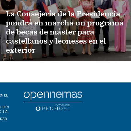
La Consejería de la Presidencia
pondrá en marcha un programa
de becas de máster para
castellanos y leoneses en el
exterior
EN EL
ACIÓN
 S.A.
IDAD