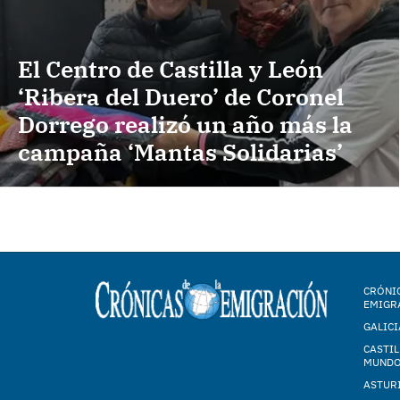
El Centro de Castilla y León
‘Ribera del Duero’ de Coronel
Dorrego realizó un año más la
campaña ‘Mantas Solidarias’
CRÓNIC
EMIGR
GALICI
CASTIL
MUND
ASTUR