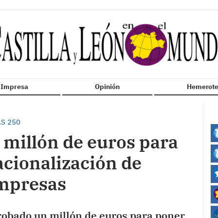
n Impresa
Opinión
Hemerote
S 250
 millón de euros para
acionalización de
empresas
probado un millón de euros para poner