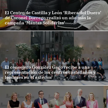
El Centro de Castilla y León ‘Ribera del Duero’
de Coronel Dorrego realizó un año más la
campaña ‘Mantas Solidarias’
El consejero González Gago recibe a una
representación de los centros castellanos y
leoneses en el exterior