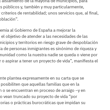
l aislamiento de la mayoría de municipios, para
os públicos y, también y muy particularmente,
riterios de rentabilidad; unos servicios que, al final,
oblación”.
remia al Gobierno de España a mejorar la
 el objetivo de atender a las necesidades de las
cipios y territorios en riesgo grave de despoblación
da de personas inmigrantes es sinónimo de riqueza y
munidad como la nuestra nadie se queda o viene por
 o aspirar a tener un proyecto de vida”, manifiesta el
dente plantea expresamente en su carta que se
 posibiliten que aquellas familias que en la
ón o se encuentran en proceso de arraigo –y en
o vean truncado su proyecto de vida “por
torias o prácticas burocráticas que impidan su