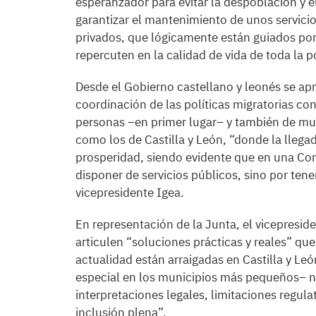
esperanzador para evitar la despoblación y e
garantizar el mantenimiento de unos servici
privados, que lógicamente están guiados por c
repercuten en la calidad de vida de toda la p
Desde el Gobierno castellano y leonés se ap
coordinación de las políticas migratorias con
personas –en primer lugar– y también de muni
como los de Castilla y León, “donde la llega
prosperidad, siendo evidente que en una Co
disponer de servicios públicos, sino por tener
vicepresidente Igea.
En representación de la Junta, el vicepresi
articulen “soluciones prácticas y reales” que
actualidad están arraigadas en Castilla y Le
especial en los municipios más pequeños– n
interpretaciones legales, limitaciones regula
inclusión plena”.