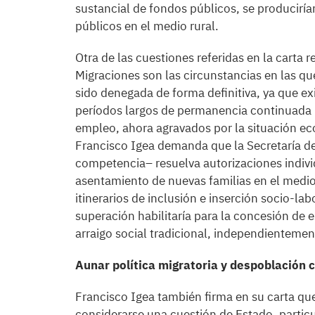
sustancial de fondos públicos, se producirí
públicos en el medio rural.
Otra de las cuestiones referidas en la carta r
Migraciones son las circunstancias en las que
sido denegada de forma definitiva, ya que exi
períodos largos de permanencia continuada (d
empleo, ahora agravados por la situación eco
Francisco Igea demanda que la Secretaría d
competencia– resuelva autorizaciones individu
asentamiento de nuevas familias en el medio 
itinerarios de inclusión e inserción socio-l
superación habilitaría para la concesión de e
arraigo social tradicional, independientemen
Aunar política migratoria y despoblación
Francisco Igea también firma en su carta que
considerarse una cuestión de Estado, parti