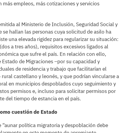
an más empleos, más cotizaciones y servicios
emitida al Ministerio de Inclusión, Seguridad Social y
 se hallan las personas cuya solicitud de asilo ha
ste una elevada rigidez para regularizar su situación:
os a tres años), requisitos excesivos ligados al
nómica que sufre el país. En relación con ello,
e Estado de Migraciones –por su capacidad y
ales de residencia y trabajo que facilitarían el
rural castellano y leonés, y que podrían vincularse a
aboral en municipios despoblados cuyo seguimiento y
stos permisos e, incluso para solicitar permisos por
te del tiempo de estancia en el país.
 como cuestión de Estado
 “aunar política migratoria y despoblación debe
cularmente en este momento de apremiante