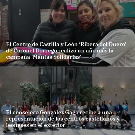
El Centro de Castilla y León ‘Ribera del Duero’
de Coronel Dorrego realizó un año más la
campaña ‘Mantas Solidarias’
El consejero González Gago recibe a una
representación de los centros castellanos y
leoneses en el exterior