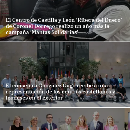
El Centro de Castilla y León ‘Ribera del Duero’
de Coronel Dorrego realizó un año más la
campaña ‘Mantas Solidarias’
El consejero González Gago recibe a una
representación de los centros castellanos y
leoneses en el exterior