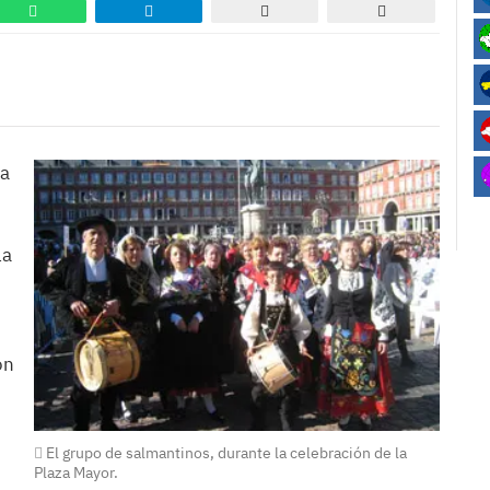
ca
la
ón
El grupo de salmantinos, durante la celebración de la
Plaza Mayor.