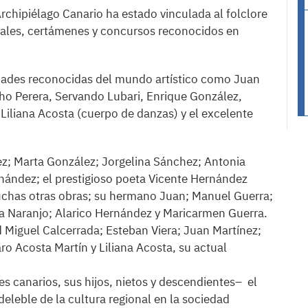
Archipiélago Canario ha estado vinculada al folclore
ivales, certámenes y concursos reconocidos en
idades reconocidas del mundo artístico como Juan
ho Perera, Servando Lubari, Enrique González,
Liliana Acosta (cuerpo de danzas) y el excelente
rez; Marta González; Jorgelina Sánchez; Antonia
nández; el prestigioso poeta Vicente Hernández
y muchas otras obras; su hermano Juan; Manuel Guerra;
ta Naranjo; Alarico Hernández y Maricarmen Guerra.
d Miguel Calcerrada; Esteban Viera; Juan Martínez;
o Acosta Martín y Liliana Acosta, su actual
es canarios, sus hijos, nietos y descendientes– el
deleble de la cultura regional en la sociedad