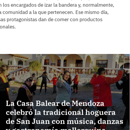
n los encargados de izar la bandera y, normalmente,
 comunidad a la que pertenecen. Ese mismo día,
asas protagonistas dan de comer con productos
ionales.
La Casa Balear de Mendoza
celebró la tradicional hoguera
de San Juan con música, danzas
y gastronomía mallorquina