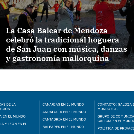
La Casa Balear de Mendoza
celebró la tradicional hoguera
de San Juan con música, danzas
y gastronomía mallorquina
AS DE LA
CANARIAS EN EL MUNDO
CONTACTO: GALICIA 
ACIÓN
MUNDO S.A.
ANDALUCÍA EN EL MUNDO
A EN EL MUNDO
GRUPO DE COMUNIC
CANTABRIA EN EL MUNDO
GALICIA EN EL MUNDO
LA Y LEÓN EN EL
BALEARES EN EL MUNDO
O
POLÍTICA DE PRIVAC