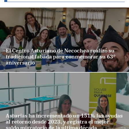
El Centro Asturiano de Necochea realizó su
tradicional fabada para conmemorar su 63º
aniversario
Asturias ha incrementado un 151% las ayudas
al retorno desde 2023, y registra el mejor
saldo migratorio de la última década